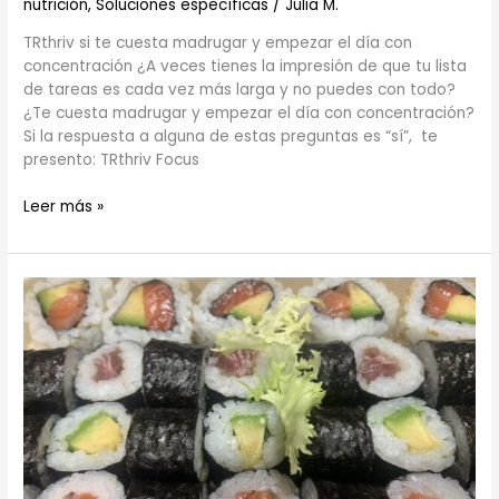
nutrición
,
Soluciones específicas
/
Júlia M.
TRthriv si te cuesta madrugar y empezar el día con
concentración ¿A veces tienes la impresión de que tu lista
de tareas es cada vez más larga y no puedes con todo?
¿Te cuesta madrugar y empezar el día con concentración?
Si la respuesta a alguna de estas preguntas es “sí”, te
presento: TRthriv Focus
Leer más »
Las
Algas
¿Son
tan
beneficiosas
como
creemos?