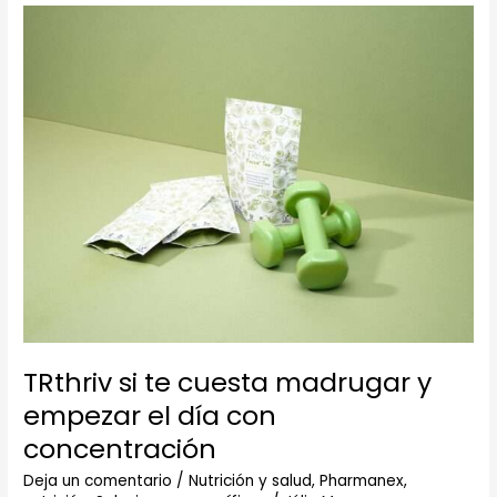
TRthriv
si
te
cuesta
madrugar
y
empezar
el
día
con
concentración
TRthriv si te cuesta madrugar y
empezar el día con
concentración
Deja un comentario
/
Nutrición y salud
,
Pharmanex,