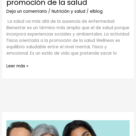
promoción de la salud
física
orientada
Deja un comentario
/
Nutrición y salud
/
elblog
a
La salud va más allá de la ausencia de enfermedad
la
Bienestar es un término más amplio que el de salud porque
promoción
incorpora experiencias sociales y ambientales. La actividad
de
física orientada a la promoción de la salud Wellness es
la
equilibrio saludable entre el nivel mental, físico y
salud
emocional. Es un estilo de vida que pretende sacar lo
Leer más »
C
a
t