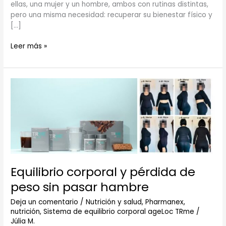
ellas, una mujer y un hombre, ambos con rutinas distintas,
pero una misma necesidad: recuperar su bienestar físico y
[…]
Leer más »
Equilibrio
corporal
y
pérdida
de
peso
sin
pasar
hambre
Equilibrio corporal y pérdida de
peso sin pasar hambre
Deja un comentario
/
Nutrición y salud
,
Pharmanex,
nutrición
,
Sistema de equilibrio corporal ageLoc TRme
/
Júlia M.