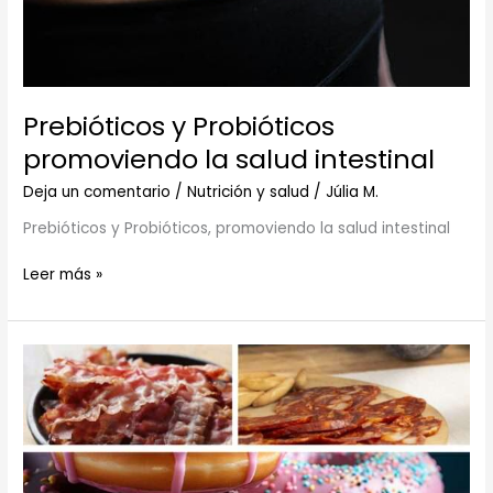
Prebióticos y Probióticos
promoviendo la salud intestinal
Deja un comentario
/
Nutrición y salud
/
Júlia M.
Prebióticos y Probióticos, promoviendo la salud intestinal
Leer más »
Alimentos
a
evitar
en
el
desayuno