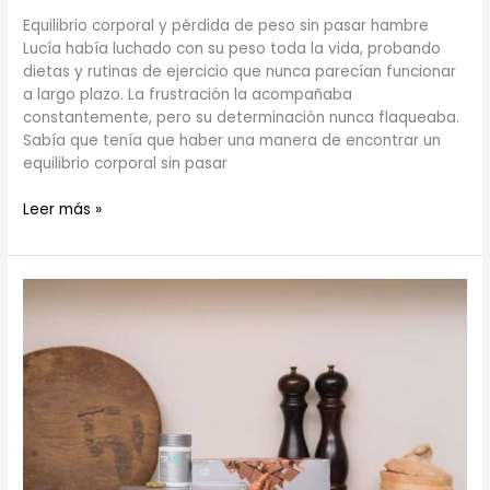
Equilibrio corporal y pérdida de peso sin pasar hambre
Lucía había luchado con su peso toda la vida, probando
dietas y rutinas de ejercicio que nunca parecían funcionar
a largo plazo. La frustración la acompañaba
constantemente, pero su determinación nunca flaqueaba.
Sabía que tenía que haber una manera de encontrar un
equilibrio corporal sin pasar
Leer más »
Sistema
de
control
de
peso
y
mejora
de
la