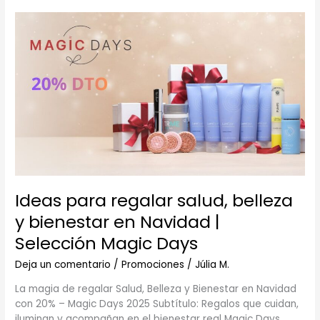
Ideas
para
regalar
salud,
belleza
y
bienestar
en
Navidad
|
Selección
Magic
Ideas para regalar salud, belleza
Days
y bienestar en Navidad |
Selección Magic Days
Deja un comentario
/
Promociones
/
Júlia M.
La magia de regalar Salud, Belleza y Bienestar en Navidad
con 20% – Magic Days 2025 Subtítulo: Regalos que cuidan,
iluminan y acompañan en el bienestar real Magic Days