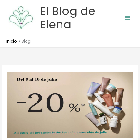
Ir
El Blog de
al
contenido
Elena
Inicio
Blog
Promoción
de
julio:
20
%
de
descuento
en
productos
Nu