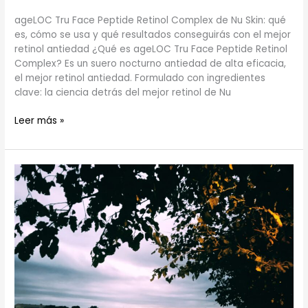
ageLOC Tru Face Peptide Retinol Complex de Nu Skin: qué
es, cómo se usa y qué resultados conseguirás con el mejor
retinol antiedad ¿Qué es ageLOC Tru Face Peptide Retinol
Complex? Es un suero nocturno antiedad de alta eficacia,
el mejor retinol antiedad. Formulado con ingredientes
clave: la ciencia detrás del mejor retinol de Nu
Leer más »
Cada
verano
tiene
su
propia
historia
para
recordar