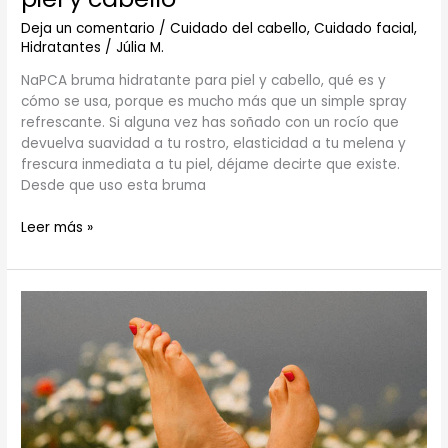
Deja un comentario
/
Cuidado del cabello
,
Cuidado facial
,
Hidratantes
/
Júlia M.
NaPCA bruma hidratante para piel y cabello, qué es y
cómo se usa, porque es mucho más que un simple spray
refrescante. Si alguna vez has soñado con un rocío que
devuelva suavidad a tu rostro, elasticidad a tu melena y
frescura inmediata a tu piel, déjame decirte que existe.
Desde que uso esta bruma
Leer más »
Cuidado
de
los
pies.
Talones
secos
y
agrietados