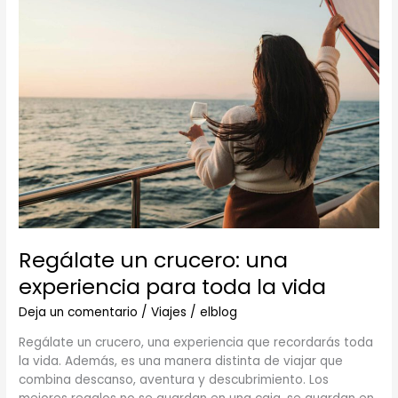
un
crucero:
una
experiencia
para
toda
la
vida
Regálate un crucero: una
experiencia para toda la vida
Deja un comentario
/
Viajes
/
elblog
Regálate un crucero, una experiencia que recordarás toda
la vida. Además, es una manera distinta de viajar que
combina descanso, aventura y descubrimiento. Los