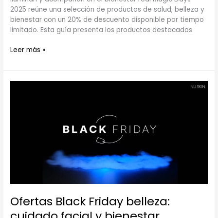
2025 reúne una selección de productos de salud, belleza y
bienestar con un 20% de descuento disponible por tiempo
limitado. Esta guía presenta los productos destacados
Leer más »
Ofertas
Black
Friday
belleza:
cuidado
facial
y
bienestar
Ofertas Black Friday belleza:
cuidado facial y bienestar