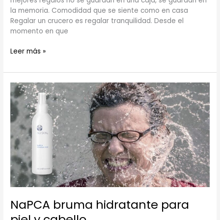
mejores regalos no se guardan en una caja, se guardan en
la memoria. Comodidad que se siente como en casa
Regalar un crucero es regalar tranquilidad. Desde el
momento en que
Leer más »
NaPCA
bruma
hidratante
para
piel
y
cabello
NaPCA bruma hidratante para
piel y cabello