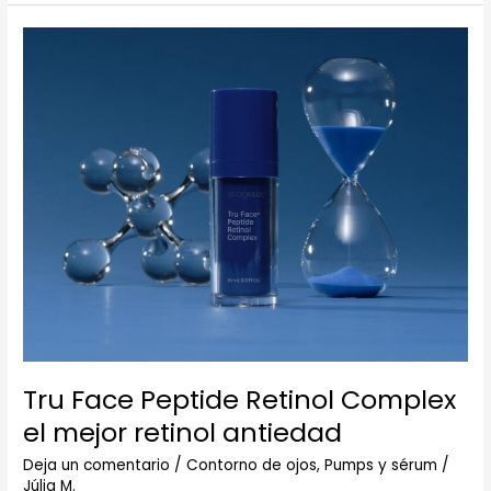
Tru
Face
Peptide
Retinol
Complex
el
mejor
retinol
antiedad
Tru Face Peptide Retinol Complex
el mejor retinol antiedad
Deja un comentario
/
Contorno de ojos, Pumps y sérum
/
Júlia M.