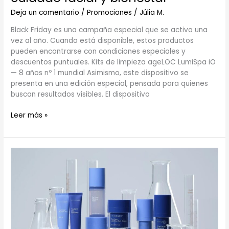
Deja un comentario
/
Promociones
/
Júlia M.
Black Friday es una campaña especial que se activa una
vez al año. Cuando está disponible, estos productos
pueden encontrarse con condiciones especiales y
descuentos puntuales. Kits de limpieza ageLOC LumiSpa iO
— 8 años nº 1 mundial Asimismo, este dispositivo se
presenta en una edición especial, pensada para quienes
buscan resultados visibles. El dispositivo
Leer más »
Tru
Face:
productos
antiedad
para
una
piel
firme