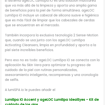
El sistema ageLOC LumiSpa iO es una solución multitarea
que va más allá de la limpieza y aporta una amplia gama
de beneficios para la piel de forma simultánea. ageLOC
LumiSpa iO incluye un cabezal de silicona suave e higiénico
que es más fácil de limpiar que los cabezales de cerdas
que se encuentran en el mercado.
También incorpora la exclusiva tecnología 2 Sense-Motion
que, cuando se usa junto con los ageLOC LumiSpa
Activating Cleansers, limpia en profundidad y aporta a la
piel siete increíbles beneficios.
Pero eso no es todo: ageLOC LumiSpa iO se conecta con la
aplicación Nu Skin Vera para optimizar tu progreso de
cuidado de la piel con rutinas personalizadas,
asesoramiento inteligente, recompensas y una cronología
de selfis.
A lumiSPA io le puedes añadir el
LumiSpa iO Accent y ageLOC LumiSpa IdealEyes – Kit de
cuidado de los ojos