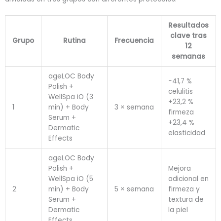
Resultados
clave tras
Grupo
Rutina
Frecuencia
12
semanas
ageLOC Body
−41,7 %
Polish +
celulitis
WellSpa iO (3
+23,2 %
1
min) + Body
3 × semana
firmeza
Serum +
+23,4 %
Dermatic
elasticidad
Effects
ageLOC Body
Polish +
Mejora
WellSpa iO (5
adicional en
2
min) + Body
5 × semana
firmeza y
Serum +
textura de
Dermatic
la piel
Effects