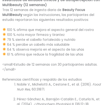
Resultados de estudios clínicos y de autopercepción con
Multibeauty (12 semanas)
Tras 12 semanas de ingesta diaria de
Beauty Focus
MultiBeauty
según las instrucciones, las participantes del
estudio reportaron los siguientes resultados positivos:
100 % afirma que mejora el aspecto general del rostro
100 % nota mayor firmeza y tirantez
79 % siente el cabello fortalecido y nutrido
64 % percibe un cabello más saludable
64 % observa mejoría en el aspecto de las uñas
61 % afirma que reduce la fragilidad de las uñas
<small>Estudio de 12 semanas con 30 participantes adultas.
</small>
Referencias científicas y respaldo de los estudios
Nobile V., Michelotti A., Cestone E., et al. (2016).
Food
Nutr Res
, 60:31871.
Pérez-Sánchez A., Barrajón-Catalán E., Caturla N., et
al. (2014).
J Photochem Photobiol B
, 136:12–18.